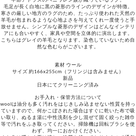
毛足が長く白地に黒の菱形のラインのデザインが特徴。
寒さの厳しい地方のラグのため、たっぷり使われた天然の
羊毛が包まれるような心地よさを与えてくれ一度使うと手
放せません。シンプルな菱形のデザインはどんなインテリ
アにも合いやすく、家具や空間を立体的に演出します。
こちらはグレイの羊毛となります。染色していないため自
然な色むらがございます。
素材 ウール
サイズ 約166x255cm（フリンジは含みません）
新品
日本にてクリーニング済み
お手入れ・保管方法について
woolは油分も多く汚れをはじきしみ込ませない性質を持っ
ていますので、何かこぼされた場合はすぐに乾いた布で吸
い取り、ぬるま湯に中性洗剤を少し混ぜて固く絞った雑巾
等で汚れをふき取ってください。掃除機は回転ブラシを使
わず、均一におかけください。