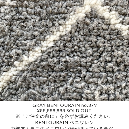
GRAY BENI OURAIN no.379
¥88,888,888
SOLD OUT
※
「ご注文の前に」
を必ずお読みください。
BENI OURAIN ベニワレン
中部アトラスのベニワレン族が織っているラグ。